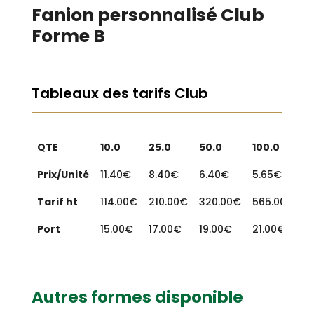
Fanion personnalisé Club
Forme B
Tableaux des tarifs Club
QTE
10.0
25.0
50.0
100.0
2
Prix/Unité
11.40€
8.40€
6.40€
5.65€
4
Tarif ht
114.00€
210.00€
320.00€
565.00€
9
Port
15.00€
17.00€
19.00€
21.00€
2
Autres formes disponible